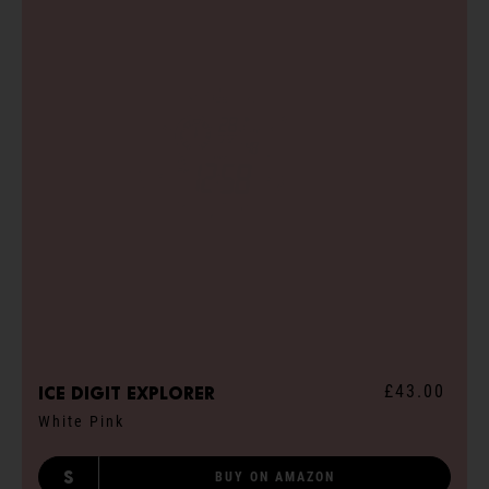
£43.00
ICE digit explorer
White Pink
S
BUY ON AMAZON