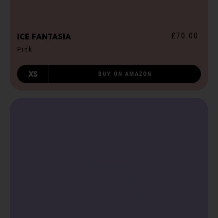
£70.00
ICE fantasia
Pink
XS
BUY ON AMAZON