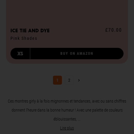
£70.00
ICE tie and dye
Pink Shades
XS
BUY ON AMAZON
Page suivante
1
2
Ces montres girly à la fois mignonnes et tendances, avec ou sans chiffres
donnent l’heure dans la bonne humeur ! Avec une palette de couleurs
éblouissantes, ...
Lire plus