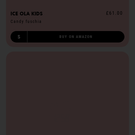
£61.00
ICE ola kids
Candy fuschia
S
BUY ON AMAZON