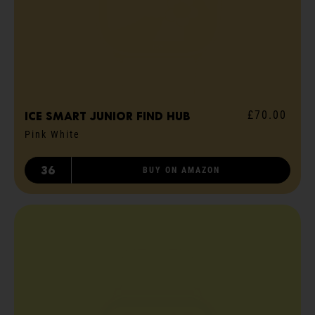
£70.00
ICE smart junior Find Hub
Pink White
36
BUY ON AMAZON