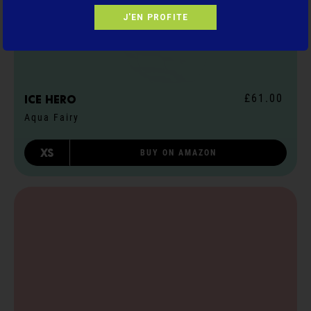
J'EN PROFITE
£61.00
ICE hero
Aqua Fairy
XS
BUY ON AMAZON