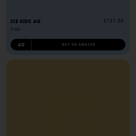
£131.00
ICE kids 4G
Pink
40
BUY ON AMAZON