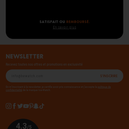
SATISFAIT OU
REMBOURSÉ.
En savoir plus
Newsletter
Recevez toutes nos offres et promotions en exclusivité
S'inscrire
En m’inscrivant à la newsletter, je certifie avoir pris connaissance et j’accepte la
politique de
confidentialité
de la marque Ice-Watch.
Instagram
Facebook
Twitter
YouTube
Pinterest
Snapchat
Tiktok