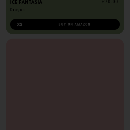
£70.00
ICE fantasia
Dragon
XS
BUY ON AMAZON