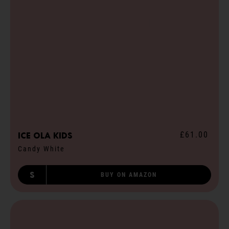
£61.00
ICE ola kids
Candy White
S
BUY ON AMAZON