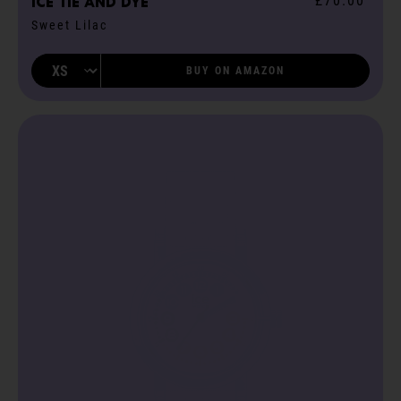
£70.00
ICE tie and dye
Sweet Lilac
BUY ON AMAZON