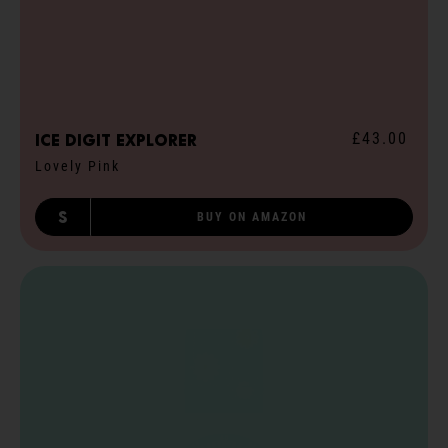
£43.00
ICE digit explorer
Lovely Pink
S
BUY ON AMAZON