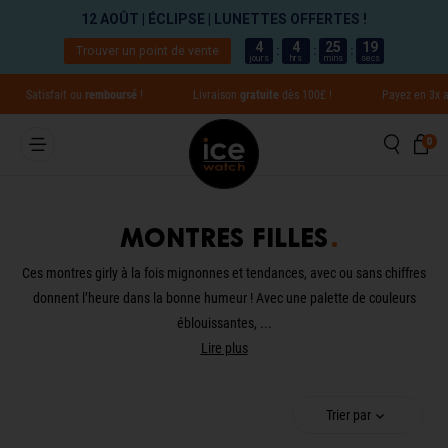
12 AOÛT | ÉCLIPSE | LUNETTES OFFERTES !
4
4
25
18
Trouver un point de vente
:
:
:
jours
hrs
mins
secs
Aller directement au contenu
tisfait ou
remboursé
!
Livraison
gratuite
dès 100£
!
Payez en 3x avec
Al
Reche
Pa
0 
0
Fermer
Montres filles
Translation missing: fr.global.aria_label.results
Ces montres girly à la fois mignonnes et tendances, avec ou sans chiffres
donnent l’heure dans la bonne humeur ! Avec une palette de couleurs
éblouissantes, ...
Lire plus
Trier par