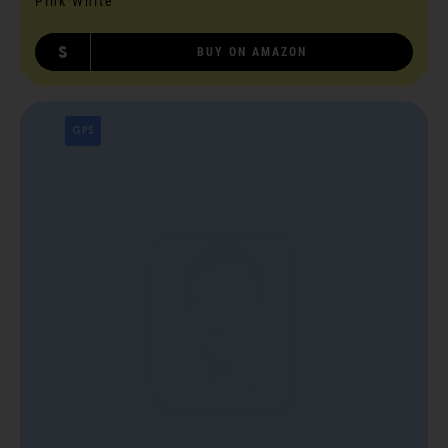
Pink White
S
BUY ON AMAZON
GPS